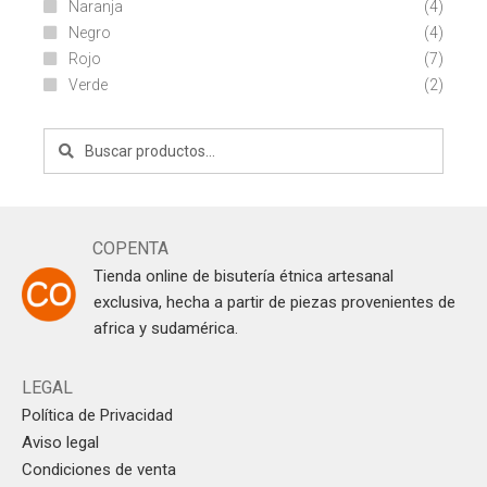
Naranja
(4)
Negro
(4)
Rojo
(7)
Verde
(2)
Buscar
Buscar
por:
COPENTA
Tienda online de bisutería étnica artesanal
exclusiva, hecha a partir de piezas provenientes de
africa y sudamérica.
LEGAL
Política de Privacidad
Aviso legal
Condiciones de venta