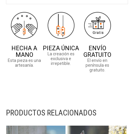
HECHA A
PIEZA ÚNICA
ENVÍO
MANO
GRATUITO
La creación es
exclusiva e
Esta pieza es una
El envío en
irrepetible.
artesanía.
península es
gratuito.
PRODUCTOS RELACIONADOS