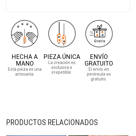
HECHA A
PIEZA ÚNICA
ENVÍO
MANO
GRATUITO
La creación es
exclusiva e
Esta pieza es una
El envío en
irrepetible.
artesanía.
península es
gratuito.
PRODUCTOS RELACIONADOS